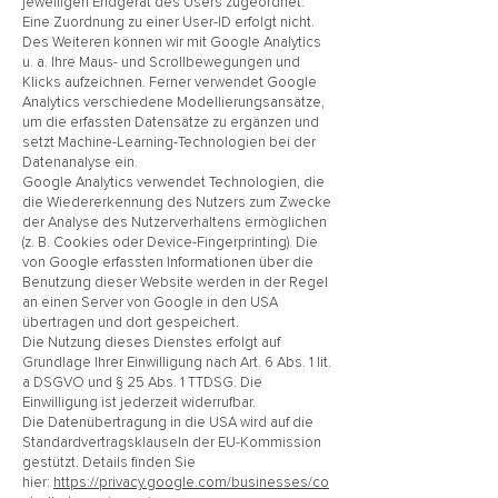
jeweiligen Endgerät des Users zugeordnet.
Eine Zuordnung zu einer User-ID erfolgt nicht.
Des Weiteren können wir mit Google Analytics
u. a. Ihre Maus- und Scrollbewegungen und
Klicks aufzeichnen. Ferner verwendet Google
Analytics verschiedene Modellierungsansätze,
um die erfassten Datensätze zu ergänzen und
setzt Machine-Learning-Technologien bei der
Datenanalyse ein.
Google Analytics verwendet Technologien, die
die Wiedererkennung des Nutzers zum Zwecke
der Analyse des Nutzerverhaltens ermöglichen
(z. B. Cookies oder Device-Fingerprinting). Die
von Google erfassten Informationen über die
Benutzung dieser Website werden in der Regel
an einen Server von Google in den USA
übertragen und dort gespeichert.
Die Nutzung dieses Dienstes erfolgt auf
Grundlage Ihrer Einwilligung nach Art. 6 Abs. 1 lit.
a DSGVO und § 25 Abs. 1 TTDSG. Die
Einwilligung ist jederzeit widerrufbar.
Die Datenübertragung in die USA wird auf die
Standardvertragsklauseln der EU-Kommission
gestützt. Details finden Sie
hier:
https://privacy.google.com/businesses/co