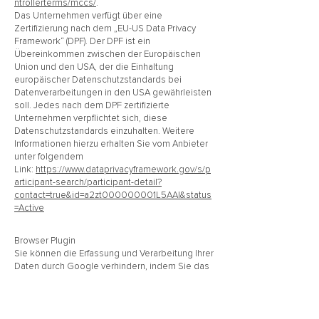
ntrollerterms/mccs/
.
Das Unternehmen verfügt über eine
Zertifizierung nach dem „EU-US Data Privacy
Framework“ (DPF). Der DPF ist ein
Übereinkommen zwischen der Europäischen
Union und den USA, der die Einhaltung
europäischer Datenschutzstandards bei
Datenverarbeitungen in den USA gewährleisten
soll. Jedes nach dem DPF zertifizierte
Unternehmen verpflichtet sich, diese
Datenschutzstandards einzuhalten. Weitere
Informationen hierzu erhalten Sie vom Anbieter
unter folgendem
Link:
https://www.dataprivacyframework.gov/s/p
articipant-search/participant-detail?
contact=true&id=a2zt000000001L5AAI&status
=Active
Browser Plugin
Sie können die Erfassung und Verarbeitung Ihrer
Daten durch Google verhindern, indem Sie das
unter dem folgenden Link verfügbare Browser-
Plugin herunterladen und
installieren:
https://tools.google.com/dlpage/g
aoptout?hl=de
.