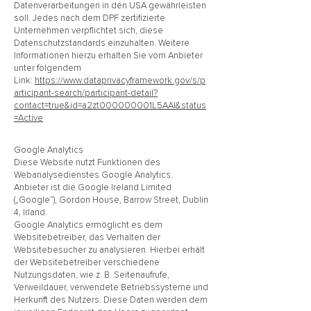
Datenverarbeitungen in den USA gewährleisten
soll. Jedes nach dem DPF zertifizierte
Unternehmen verpflichtet sich, diese
Datenschutzstandards einzuhalten. Weitere
Informationen hierzu erhalten Sie vom Anbieter
unter folgendem
Link:
https://www.dataprivacyframework.gov/s/p
articipant-search/participant-detail?
contact=true&id=a2zt000000001L5AAI&status
=Active
Google Analytics
Diese Website nutzt Funktionen des
Webanalysedienstes Google Analytics.
Anbieter ist die Google Ireland Limited
(„Google“), Gordon House, Barrow Street, Dublin
4, Irland.
Google Analytics ermöglicht es dem
Websitebetreiber, das Verhalten der
Websitebesucher zu analysieren. Hierbei erhält
der Websitebetreiber verschiedene
Nutzungsdaten, wie z. B. Seitenaufrufe,
Verweildauer, verwendete Betriebssysteme und
Herkunft des Nutzers. Diese Daten werden dem