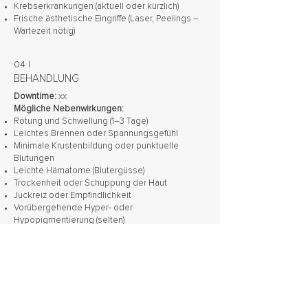
Krebserkrankungen (aktuell oder kürzlich)
Frische ästhetische Eingriffe (Laser, Peelings –
Wartezeit nötig)
04 |
BEHANDLUNG
Downtime:
xx
Mögliche Nebenwirkungen:
Rötung und Schwellung (1–3 Tage
)
Leichtes Brennen oder Spannungsgefühl
Minimale Krustenbildung oder punktuelle
Blutungen
Leichte Hämatome (Blutergüsse)
Trockenheit oder Schuppung der Haut
Juckreiz oder Empfindlichkeit
Vorübergehende Hyper- oder
Hypopigmentierung (selten)
Infektionsrisiko (bei unsachgemäßer
Nachsorge)
Narbenbildung (selten, v. a. bei Keloidneigung)
Dauer:
6
0 Minuten
Sichtbares Ergebnis:
3–4 Wochen, maximale
Wirkung nach 8–12 Wochen