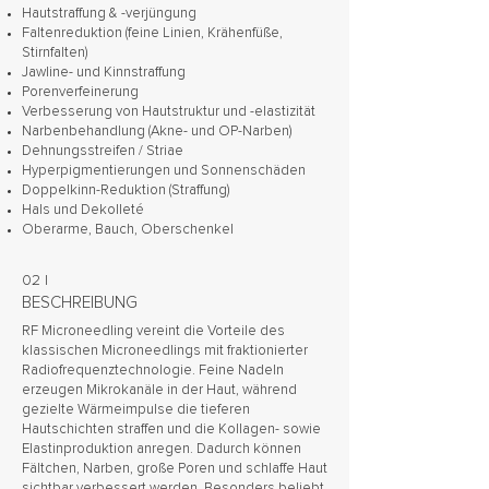
Hautstraffung & -verjüngung
Faltenreduktion (feine Linien, Krähenfüße,
Stirnfalten)
Jawline- und Kinnstraffung
Porenverfeinerung
Verbesserung von Hautstruktur und -elastizität
Narbenbehandlung (Akne- und OP-Narben)
Dehnungsstreifen / Striae
Hyperpigmentierungen und Sonnenschäden
Doppelkinn-Reduktion (Straffung)
Hals und Dekolleté
Oberarme, Bauch, Oberschenkel
02 |
BESCHREIBUNG
RF Microneedling vereint die Vorteile des
klassischen Microneedlings mit fraktionierter
Radiofrequenztechnologie. Feine Nadeln
erzeugen Mikrokanäle in der Haut, während
gezielte Wärmeimpulse die tieferen
Hautschichten straffen und die Kollagen- sowie
Elastinproduktion anregen. Dadurch können
Fältchen, Narben, große Poren und schlaffe Haut
sichtbar verbessert werden. Besonders beliebt