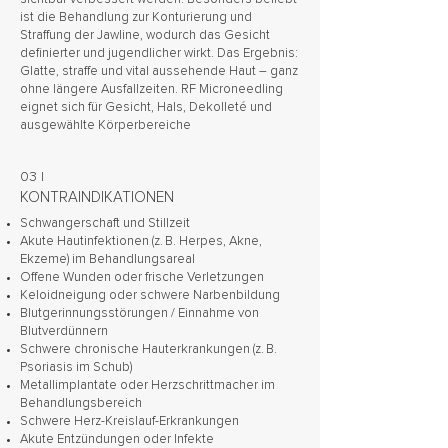
ist die Behandlung zur Konturierung und
Straffung der Jawline, wodurch das Gesicht
definierter und jugendlicher wirkt. Das Ergebnis:
Glatte, straffe und vital aussehende Haut – ganz
ohne längere Ausfallzeiten. RF Microneedling
eignet sich für Gesicht, Hals, Dekolleté und
ausgewählte Körperbereiche
03 |
KONTRAINDIKATIONEN
Schwangerschaft und Stillzeit
Akute Hautinfektionen (z. B. Herpes, Akne,
Ekzeme) im Behandlungsareal
Offene Wunden oder frische Verletzungen
Keloidneigung oder schwere Narbenbildung
Blutgerinnungsstörungen / Einnahme von
Blutverdünnern
Schwere chronische Hauterkrankungen (z. B.
Psoriasis im Schub)
Metallimplantate oder Herzschrittmacher im
Behandlungsbereich
Schwere Herz-Kreislauf-Erkrankungen
Akute Entzündungen oder Infekte